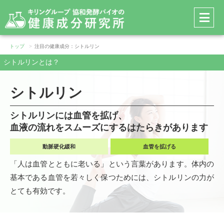
メ
ニ
ュ
ー
トップ
注目の健康成分：シトルリン
を
シトルリンとは？
開
く
シトルリン
シトルリンには血管を拡げ、
血液の流れをスムーズにするはたらきがあります
動脈硬化緩和
血管を拡げる
「人は血管とともに老いる」という言葉があります。体内の
基本である血管を若々しく保つためには、シトルリンの力が
とても有効です。