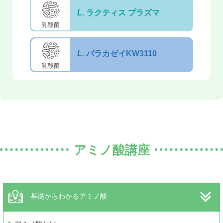
L
. ラクティス プラズマ
L
. パラカゼイKW3110
アミノ酸講座
基礎からわかるアミノ酸