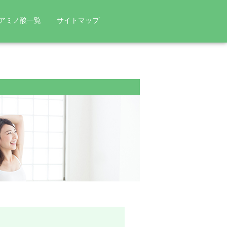
アミノ酸一覧
サイトマップ
ンパク質にならないアミノ酸
協和発酵バイオとアミノ酸
ニチン
ルリン
L
. ラクティス
L
. パラカゼイ
プラズマ
KW3110
ロキシプロリン
(γ-アミノ酪酸)
究者インタビュー
和発酵バイオの歴史・功績
酸と関連が深い健康成分
然の恵み「発酵」
ニチン
タチオン