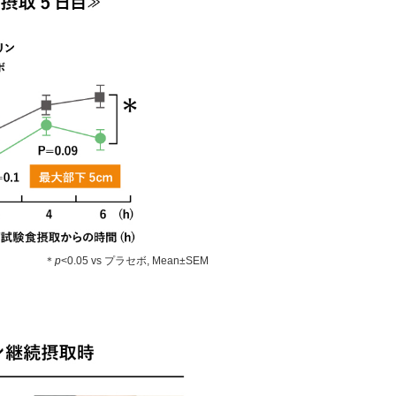
＊
p
<0.05 vs プラセボ, Mean±SEM