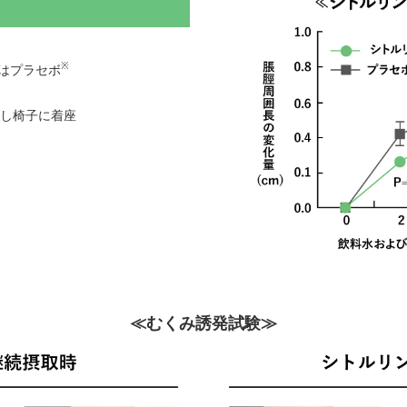
※
たはプラセボ
取し椅子に着座
≪むくみ誘発試験≫