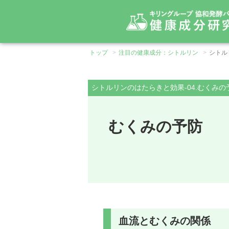
トップ
注目の健康成分：シトルリン
シトル
必須アミノ酸
基礎からわかるアミノ酸
シトルリンのはたらきと効果-04.むくみの
> スレオニン
> フェニルア
オルニチン
シトルリン
> トリプトファン
> メチオニン
むくみの予防
> ヒスチジン
> リジン
> アミノ酸とは
> BCAA
> 効果的な摂取方法
> アミノ酸の多様な用途
血流とむくみの関係