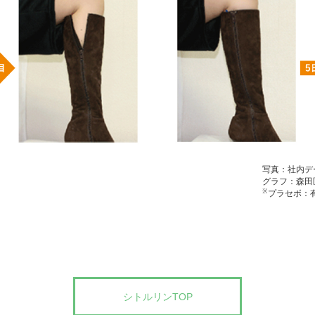
写真：社内デ
グラフ：森田匡彦ら
※
プラセボ：
シトルリンTOP