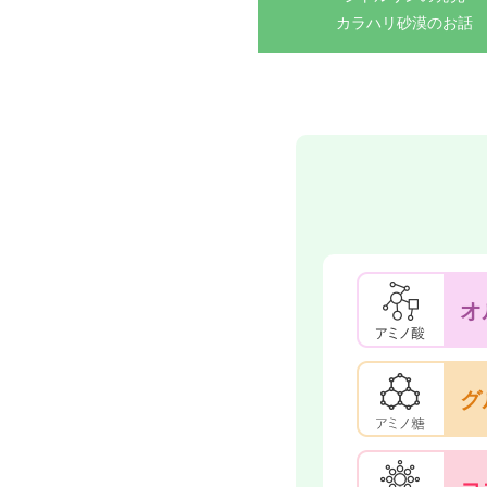
カラハリ砂漠のお話
オ
グ