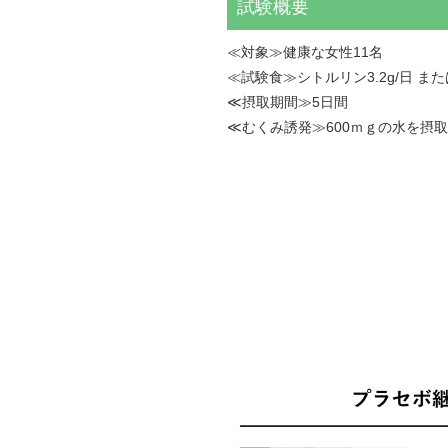
試験概要
≪対象≫健康な女性11名
≪試験食≫シトルリン3.2g/日 ま
≪摂取期間≫5日間
≪むくみ誘発≫600ｍｇの水を摂