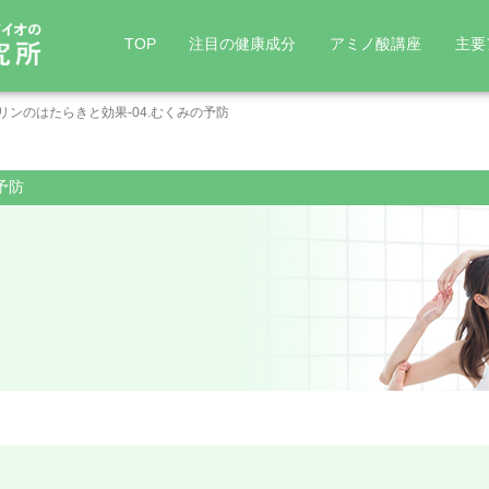
TOP
注目の健康成分
アミノ酸講座
主要
リンのはたらきと効果-04.むくみの予防
非必須アミノ酸
アミノ酸の効果
直接タ
予防
> アスパラギン
> グルタミン酸
> オル
ラ二ン
> アスパラギン酸
> システイン(シスチ
> シト
アルギニン
グルコサミン
コエンザイムQ10
BCAA
ン)
> アラニン
> ヒド
> セリン
> アルギニン
> ギャバ
> 研
> 筋力アップ
> リラックス・快眠
> チロシン
> グリシン
> 協
アミノ
> 肝機能改善
> 美肌サポート
> プロリン
> グルタミン
> 自
> メタボ対策
> 集中力アップ
> カル
> 胃腸サポート
> グル