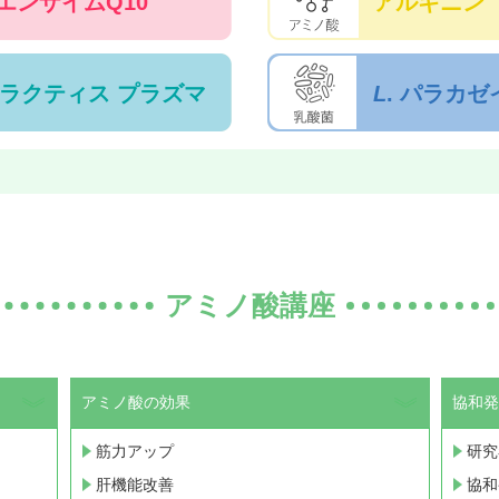
エンザイムQ10
アルギニン
. ラクティス プラズマ
L
. パラカゼ
アミノ酸講座
アミノ酸の効果
協和発
筋力アップ
研究
肝機能改善
協和