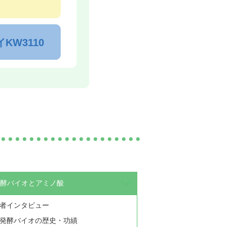
イKW3110
酵バイオとアミノ酸
者インタビュー
発酵バイオの歴史・功績