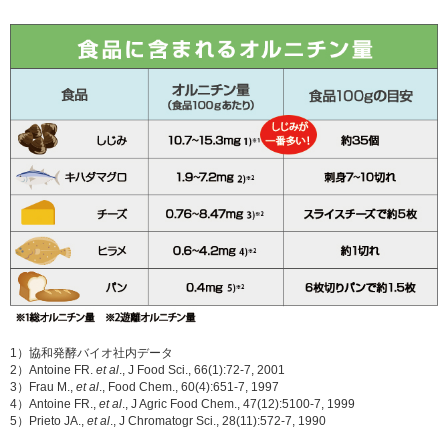
1）協和発酵バイオ社内データ
2）Antoine FR.
et al
., J Food Sci., 66(1):72-7, 2001
3）Frau M.,
et al
., Food Chem., 60(4):651-7, 1997
4）Antoine FR.,
et al
., J Agric Food Chem., 47(12):5100-7, 1999
5）Prieto JA.,
et al
., J Chromatogr Sci., 28(11):572-7, 1990