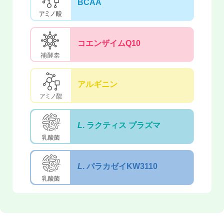
BCAA
コエンザイムQ10
アルギニン
L
. ラクティス プラズマ
L
. パラカゼイKW3110