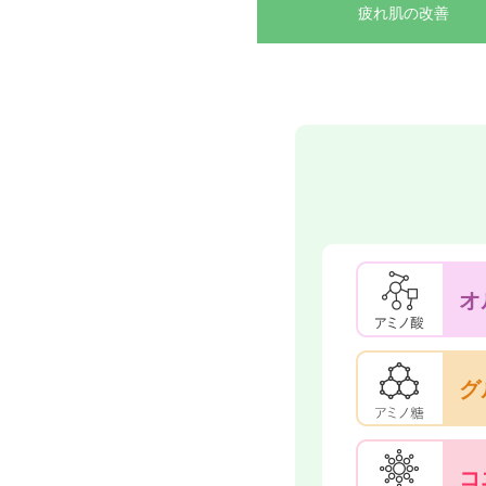
疲れ肌の改善
オ
グ
コ