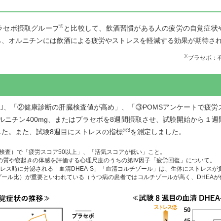
。
※
ラセボ摂取グループ
と比較して、飲酒習慣がある人の疲労の自覚症状
ら、オルニチンには飲酒による疲労やストレスを軽減する効果が期待さ
※
プラセボ：
る｣、「②健康診断の肝臓検査値が高め」、「③POMSアンケートで疲労
オルニチン400mg、またはプラセボを8週間摂取させ、試験開始から１
※3
した。また、試験8週目にストレスの指標
を測定しました。
ル検査）で「疲労スコア50以上」、「活気スコアが低い」こと。
眠の質や寝起きの体感を評価する心理尺度のうちの第Ⅳ因子「疲労回復」について。
ストレス時に分泌される「血清DHEA-S」「血清コルチゾール」は、生体にストレス
チゾール比）が重要といわれている（うつ病の患者ではコルチゾールが高く、DHEAが