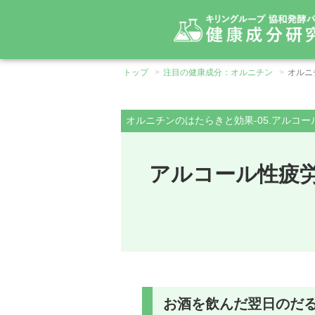
トップ
注目の健康成分：オルニチン
オルニ
必須アミノ酸
基礎からわかるアミノ酸
オルニチンのはたらきと効果-05.アルコ
> スレオニン
> フェニルア
オルニチン
シトルリン
> トリプトファン
> メチオニン
アルコール性疲
> ヒスチジン
> リジン
> アミノ酸とは
> BCAA
> 効果的な摂取方法
> アミノ酸の多様な用途
お酒を飲んだ翌日のだ