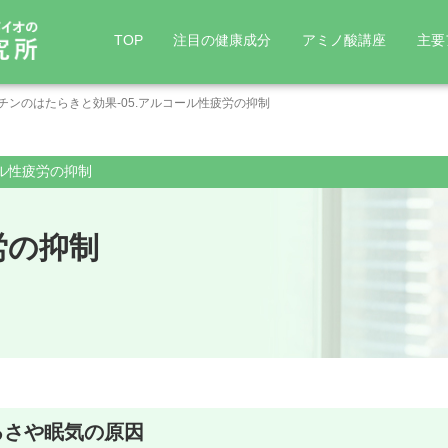
TOP
注目の健康成分
アミノ酸講座
主要
チンのはたらきと効果-05.アルコール性疲労の抑制
非必須アミノ酸
アミノ酸の効果
直接タ
ール性疲労の抑制
> アスパラギン
> グルタミン酸
> オル
ラ二ン
> アスパラギン酸
> システイン(シスチ
> シト
アルギニン
グルコサミン
コエンザイムQ10
BCAA
労の抑制
ン)
> アラニン
> ヒド
> セリン
> アルギニン
> ギャバ
> 研
> 筋力アップ
> リラックス・快眠
> チロシン
> グリシン
> 協
アミノ
> 肝機能改善
> 美肌サポート
> プロリン
> グルタミン
> 自
> メタボ対策
> 集中力アップ
> カル
> 胃腸サポート
> グル
るさや眠気の原因