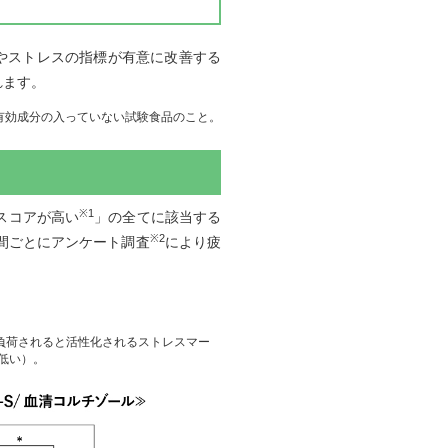
やストレスの指標が有意に改善する
れます。
有効成分の入っていない試験食品のこと。
※1
スコアが高い
」の全てに該当する
※2
週間ごとにアンケート調査
により疲
が負荷されると活性化されるストレスマー
低い）。