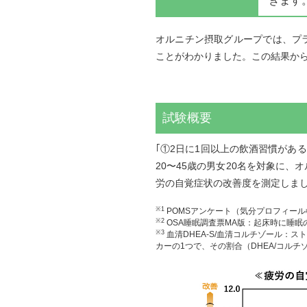
きます
オルニチン摂取グループでは、プ
ことがわかりました。この結果か
試験概要
｢①2日に1回以上の飲酒習慣があ
20〜45歳の男女20名を対象に、
労の自覚症状の改善度を測定しま
※1
POMSアンケート（気分プロフィー
※2
OSA睡眠調査票MA版：起床時に睡
※3
血清DHEA-S/血清コルチゾール：
カーの1つで、その割合（DHEA/コル