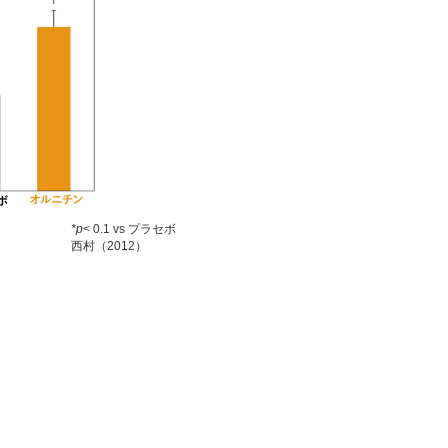
*p
< 0.1 vs プラセボ
西村（2012）