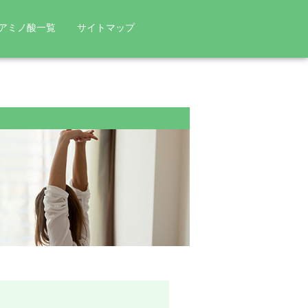
アミノ酸一覧
サイトマップ
ンパク質にならないアミノ酸
協和発酵バイオとアミノ酸
ニチン
ルリン
L
. ラクティス
L
. パラカゼイ
プラズマ
KW3110
ロキシプロリン
(γ-アミノ酪酸)
究者インタビュー
和発酵バイオの歴史・功績
酸と関連が深い健康成分
然の恵み「発酵」
ニチン
タチオン