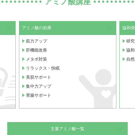
アミノ酸講座
アミノ酸の効果
協和発
筋力アップ
研究
肝機能改善
協和
メタボ対策
自然
リラックス・快眠
美肌サポート
集中力アップ
胃腸サポート
主要アミノ酸一覧