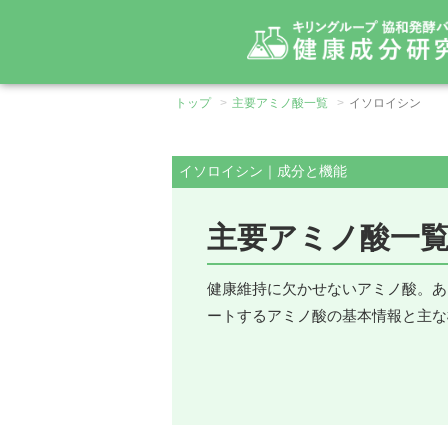
トップ
主要アミノ酸一覧
イソロイシン
必須アミノ酸
基礎からわかるアミノ酸
イソロイシン｜成分と機能
> スレオニン
> フェニルア
主要アミノ酸一
オルニチン
シトルリン
> トリプトファン
> メチオニン
> ヒスチジン
> リジン
健康維持に欠かせないアミノ酸。あ
> アミノ酸とは
> BCAA
ートするアミノ酸の基本情報と主な
> 効果的な摂取方法
> アミノ酸の多様な用途