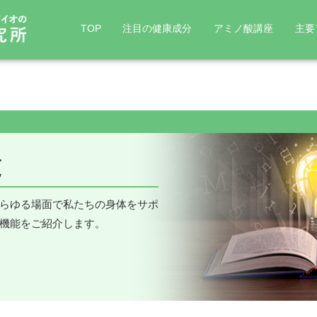
TOP
注目の健康成分
アミノ酸講座
主要
非必須アミノ酸
アミノ酸の効果
直接タ
> アスパラギン
> グルタミン酸
> オル
ラ二ン
覧
> アスパラギン酸
> システイン(シスチ
> シト
アルギニン
グルコサミン
コエンザイムQ10
BCAA
ン)
> アラニン
> ヒド
> セリン
らゆる場面で私たちの身体をサポ
> アルギニン
> ギャバ
> 研
> 筋力アップ
> リラックス・快眠
> チロシン
機能をご紹介します。
> グリシン
> 協
アミノ
> 肝機能改善
> 美肌サポート
> プロリン
> グルタミン
> 自
> メタボ対策
> 集中力アップ
> カル
> 胃腸サポート
> グル