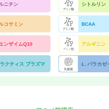
ルニチン
シトルリン
ルコサミン
BCAA
エンザイムQ10
アルギニン
. ラクティス プラズマ
L
. パラカゼ