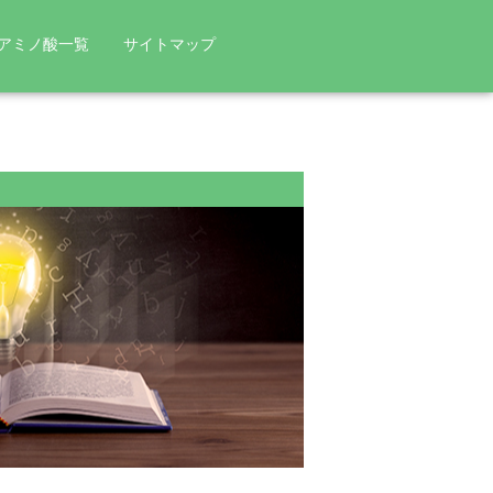
アミノ酸一覧
サイトマップ
ンパク質にならないアミノ酸
協和発酵バイオとアミノ酸
ニチン
ルリン
L
. ラクティス
L
. パラカゼイ
プラズマ
KW3110
ロキシプロリン
(γ-アミノ酪酸)
究者インタビュー
和発酵バイオの歴史・功績
酸と関連が深い健康成分
然の恵み「発酵」
ニチン
タチオン