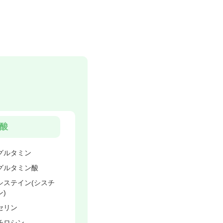
酸
グルタミン
グルタミン酸
システイン(シスチ
ン)
セリン
チロシン