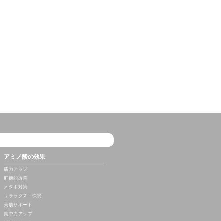
アミノ酸の効果
筋力アップ
肝機能改善
メタボ対策
リラックス・快眠
美肌サポート
集中力アップ