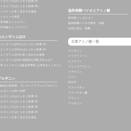
シトルリンのはたらきと効果-05
シトルリンのはたらきと効果-06
協和発酵バイオとアミノ酸
シトルリンが多く含まれる食品
シトルリンの発見
研究者インタビュー
血管年齢とシトルリン
協和発酵バイオの歴史・功績
血管年齢チェックリスト
自然の恵み「発酵」
コエンザイムQ10
主要アミノ酸一覧
コエンザイムQ10のはたらきと効果-01
コエンザイムQ10のはたらきと効果-02
スレオニン
コエンザイムQ10が多く含まれる食材
トリプトファン
コエンザイムQ10の効果的な摂取方法とは？
ヒスチジン
日本コエンザイムQ協会理事長 山本先生インタビュ
フェニルアラニン
ー
メチオニン
リジン
アルギニン
BCAA
運動前の新習慣。プレワークアウトにアルギニン
アスパラギン
アルギニンの持つ作用
アスパラギン酸
アルギニンのはたらきと効果-01
アラニン
アルギニンのはたらきと効果-02
アルギニン
アルギニンのはたらきと効果-03
アルギニンのはたらきと効果-04
アルギニンが多く含まれる食品