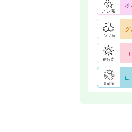
オ
グ
コ
L