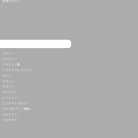
胃腸サポート
グリシン
グルタミン
グルタミン酸
システイン(シスチン)
セリン
チロシン
プロリン
オルニチン
シトルリン
ヒドロキシプロリン
ギャバ(γ-アミノ酪酸)
カルニチン
グルタチオン