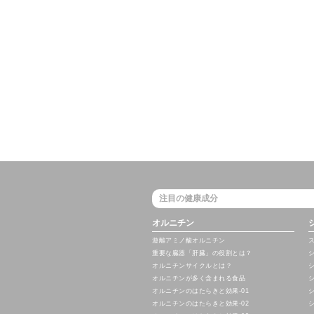
注目の健康成分
オルニチン
遊離アミノ酸オルニチン
重要な臓器「肝臓」の役割とは？
オルニチンサイクルとは？
オルニチンが多く含まれる食品
オルニチンのはたらきと効果-01
オルニチンのはたらきと効果-02